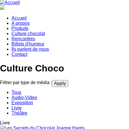
Aller
au
contenu
principal
Accueil
A propos
Main
Produits
navigation
Culture chocolat
Rencontres
Billets d'humeur
Ils parlent de nous
Contact
Culture Choco
Filtrer par type de média :
Tous
Audio-Video
Exposition
Livre
Théâtre
Livre