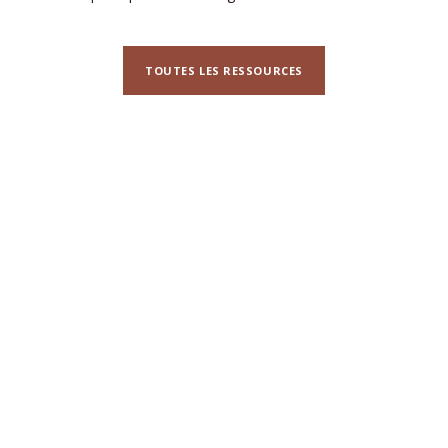
TOUTES LES RESSOURCES
N'hésitez pas à nous contacter pour
toute