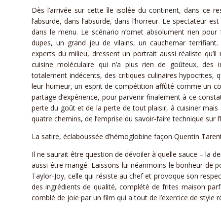
Dès l’arrivée sur cette île isolée du continent, dans ce 
l’absurde, dans l’absurde, dans l’horreur. Le spectateur est
dans le menu. Le scénario n’omet absolument rien pour fa
dupes, un grand jeu de vilains, un cauchemar terrifiant.
experts du milieu, dressent un portrait aussi réaliste qu’il
cuisine moléculaire qui n’a plus rien de goûteux, des i
totalement indécents, des critiques culinaires hypocrites, q
leur humeur, un esprit de compétition affûté comme un cou
partage d’expérience, pour parvenir finalement à ce constat 
perte du goût et de la perte de tout plaisir, à cuisiner mai
quatre chemins, de l’emprise du savoir-faire technique sur l
La satire, éclaboussée d’hémoglobine façon Quentin Tarenti
Il ne saurait être question de dévoiler à quelle sauce – la d
aussi être mangé. Laissons-lui néanmoins le bonheur de p
Taylor-Joy, celle qui résiste au chef et provoque son resp
des ingrédients de qualité, complété de frites maison parfai
comblé de joie par un film qui a tout de l’exercice de style r