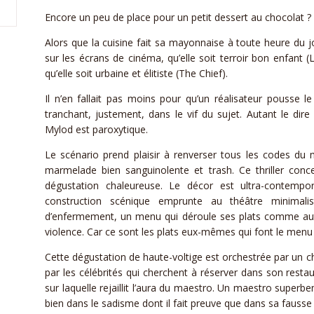
Encore un peu de place pour un petit dessert au chocolat ?
Alors que la cuisine fait sa mayonnaise à toute heure du jou
sur les écrans de cinéma, qu’elle soit terroir bon enfant 
qu’elle soit urbaine et élitiste (The Chief).
Il n’en fallait pas moins pour qu’un réalisateur pousse 
tranchant, justement, dans le vif du sujet. Autant le dir
Mylod est paroxytique.
Le scénario prend plaisir à renverser tous les codes du 
marmelade bien sanguinolente et trash. Ce thriller con
dégustation chaleureuse. Le décor est ultra-contempo
construction scénique emprunte au théâtre minimali
d’enfermement, un menu qui déroule ses plats comme auta
violence. Car ce sont les plats eux-mêmes qui font le menu E
Cette dégustation de haute-voltige est orchestrée par un ch
par les célébrités qui cherchent à réserver dans son resta
sur laquelle rejaillit l’aura du maestro. Un maestro superb
bien dans le sadisme dont il fait preuve que dans sa fausse 