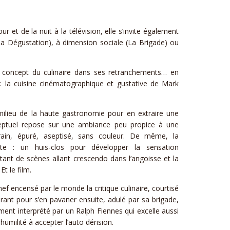
r et de la nuit à la télévision, elle s’invite également
(La Dégustation), à dimension sociale (La Brigade) ou
le concept du culinaire dans ses retranchements… en
e : la cuisine cinématographique et gustative de Mark
milieu de la haute gastronomie pour en extraire une
ceptuel repose sur une ambiance peu propice à une
rain, épuré, aseptisé, sans couleur. De même, la
ste : un huis-clos pour développer la sensation
nt de scènes allant crescendo dans l’angoisse et la
t le film.
ef encensé par le monde la critique culinaire, courtisé
urant pour s’en pavaner ensuite, adulé par sa brigade,
ement interprété par un Ralph Fiennes qui excelle aussi
humilité à accepter l’auto dérision.