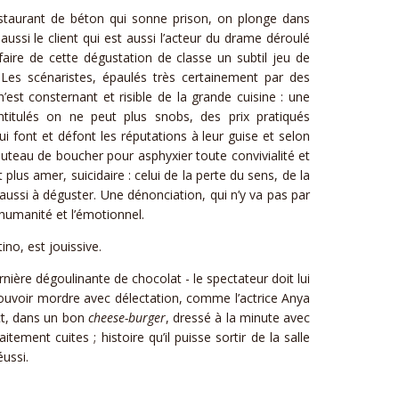
restaurant de béton qui sonne prison, on plonge dans
 aussi le client qui est aussi l’acteur du drame déroulé
ire de cette dégustation de classe un subtil jeu de
 Les scénaristes, épaulés très certainement par des
 n’est consternant et risible de la grande cuisine : une
ntitulés on ne peut plus snobs, des prix pratiqués
ui font et défont les réputations à leur guise et selon
teau de boucher pour asphyxier toute convivialité et
plus amer, suicidaire : celui de la perte du sens, de la
s aussi à déguster. Une dénonciation, qui n’y va pas par
’humanité et l’émotionnel.
no, est jouissive.
ernière dégoulinante de chocolat - le spectateur doit lui
ouvoir mordre avec délectation, comme l’actrice Anya
ect, dans un bon
cheese-burger
, dressé à la minute avec
tement cuites ; histoire qu’il puisse sortir de la salle
éussi.