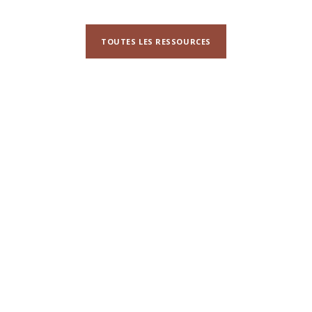
TOUTES LES RESSOURCES
N'hésitez pas à nous contacter pour toute
demande d'information ou de collaboration