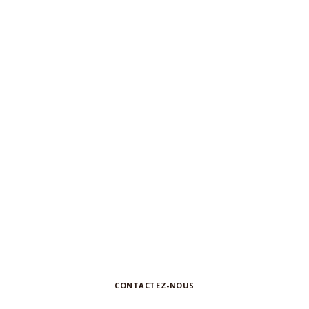
N'hésitez pas à nous contacter pour
toute
demande d'information ou de
collaboration
CONTACTEZ-NOUS