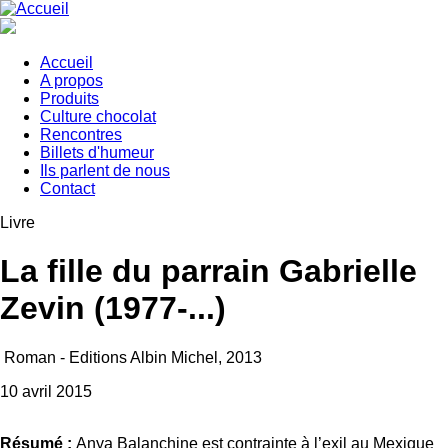
Aller
au
contenu
principal
Accueil
A propos
Main
Produits
navigation
Culture chocolat
Rencontres
Billets d'humeur
Ils parlent de nous
Contact
Livre
La fille du parrain Gabrielle
Zevin (1977-...)
Roman - Editions Albin Michel, 2013
Date
10 avril 2015
Résumé :
Anya Balanchine est contrainte à l’exil au Mexique