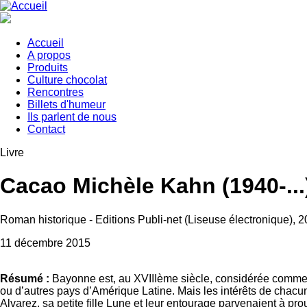
Aller
au
contenu
principal
Accueil
A propos
Main
Produits
navigation
Culture chocolat
Rencontres
Billets d'humeur
Ils parlent de nous
Contact
Livre
Cacao Michèle Kahn (1940-...
Roman historique - Editions Publi-net (Liseuse électronique), 
Date
11 décembre 2015
Résumé :
Bayonne est, au XVIIIème siècle, considérée comme u
ou d’autres pays d’Amérique Latine. Mais les intérêts de chacun
Alvarez, sa petite fille Lune et leur entourage parvenaient à pr