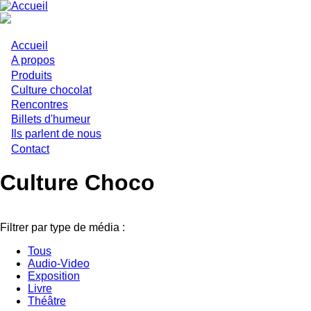
Aller
au
contenu
principal
Accueil
Main
A propos
Produits
navigation
Culture chocolat
Rencontres
Billets d'humeur
Ils parlent de nous
Contact
Culture Choco
Filtrer par type de média :
Tous
Audio-Video
Exposition
Livre
Théâtre