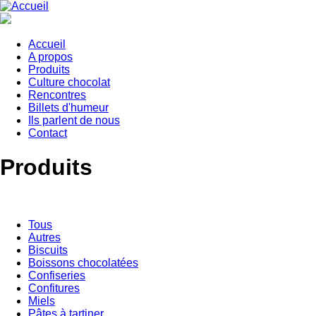
Aller
au
contenu
principal
Accueil
A propos
Main
Produits
navigation
Culture chocolat
Rencontres
Billets d'humeur
Ils parlent de nous
Contact
Produits
Tous
Autres
Biscuits
Boissons chocolatées
Confiseries
Confitures
Miels
Pâtes à tartiner