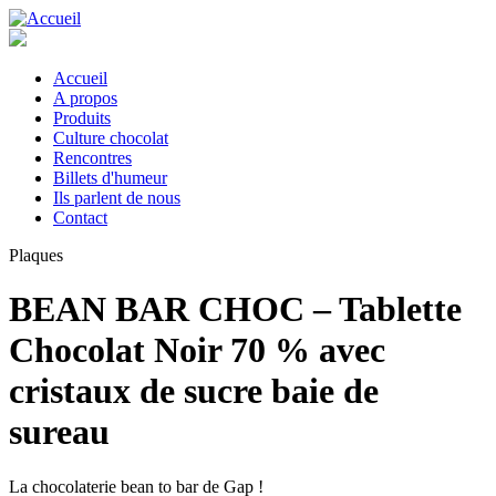
Aller
au
contenu
principal
Accueil
A propos
Main
Produits
navigation
Culture chocolat
Rencontres
Billets d'humeur
Ils parlent de nous
Contact
Plaques
BEAN BAR CHOC – Tablette
Chocolat Noir 70 % avec
cristaux de sucre baie de
sureau
La chocolaterie bean to bar de Gap !