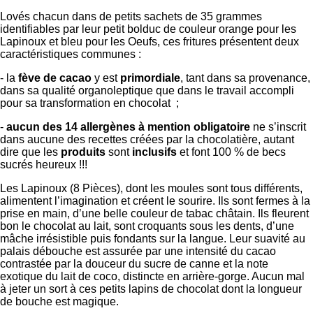
Lovés chacun dans de petits sachets de 35 grammes
identifiables par leur petit bolduc de couleur orange pour les
Lapinoux et bleu pour les Oeufs, ces fritures présentent deux
caractéristiques communes :
- la
fève de cacao
y est
primordiale
, tant dans sa provenance,
dans sa qualité organoleptique que dans le travail accompli
pour sa transformation en chocolat ;
-
aucun des 14 allergènes à mention obligatoire
ne s’inscrit
dans aucune des recettes créées par la chocolatière, autant
dire que les
produits
sont
inclusifs
et font 100 % de becs
sucrés heureux !!!
Les Lapinoux (8 Pièces), dont les moules sont tous différents,
alimentent l’imagination et créent le sourire. Ils sont fermes à la
prise en main, d’une belle couleur de tabac châtain. Ils fleurent
bon le chocolat au lait, sont croquants sous les dents, d’une
mâche irrésistible puis fondants sur la langue. Leur suavité au
palais débouche est assurée par une intensité du cacao
contrastée par la douceur du sucre de canne et la note
exotique du lait de coco, distincte en arrière-gorge. Aucun mal
à jeter un sort à ces petits lapins de chocolat dont la longueur
de bouche est magique.