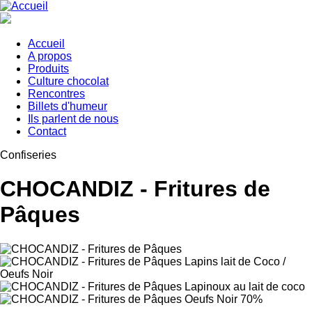
Aller
au
contenu
principal
Accueil
A propos
Main
Produits
navigation
Culture chocolat
Rencontres
Billets d'humeur
Ils parlent de nous
Contact
Confiseries
CHOCANDIZ - Fritures de
Pâques