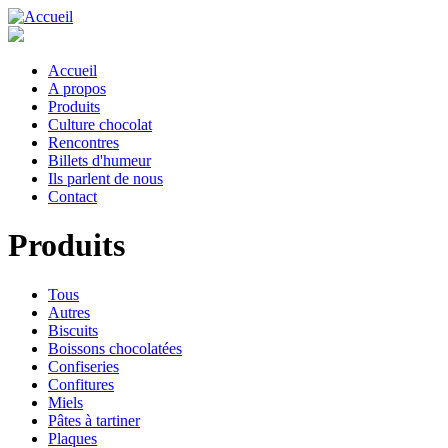
Aller
au
contenu
principal
Accueil
A propos
Main
Produits
navigation
Culture chocolat
Rencontres
Billets d'humeur
Ils parlent de nous
Contact
Produits
Tous
Autres
Biscuits
Boissons chocolatées
Confiseries
Confitures
Miels
Pâtes à tartiner
Plaques