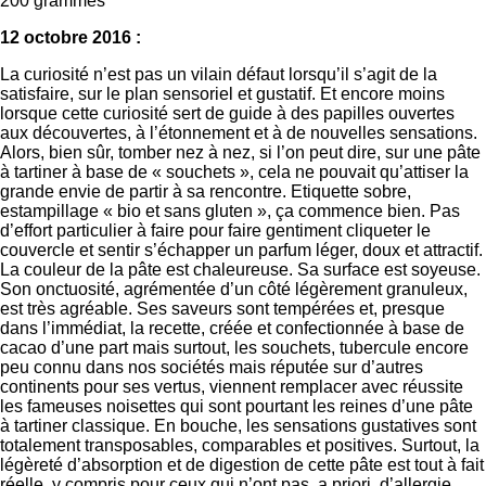
200 grammes
12 octobre 2016 :
La curiosité n’est pas un vilain défaut lorsqu’il s’agit de la
satisfaire, sur le plan sensoriel et gustatif. Et encore moins
lorsque cette curiosité sert de guide à des papilles ouvertes
aux découvertes, à l’étonnement et à de nouvelles sensations.
Alors, bien sûr, tomber nez à nez, si l’on peut dire, sur une pâte
à tartiner à base de « souchets », cela ne pouvait qu’attiser la
grande envie de partir à sa rencontre. Etiquette sobre,
estampillage « bio et sans gluten », ça commence bien. Pas
d’effort particulier à faire pour faire gentiment cliqueter le
couvercle et sentir s’échapper un parfum léger, doux et attractif.
La couleur de la pâte est chaleureuse. Sa surface est soyeuse.
Son onctuosité, agrémentée d’un côté légèrement granuleux,
est très agréable. Ses saveurs sont tempérées et, presque
dans l’immédiat, la recette, créée et confectionnée à base de
cacao d’une part mais surtout, les souchets, tubercule encore
peu connu dans nos sociétés mais réputée sur d’autres
continents pour ses vertus, viennent remplacer avec réussite
les fameuses noisettes qui sont pourtant les reines d’une pâte
à tartiner classique. En bouche, les sensations gustatives sont
totalement transposables, comparables et positives. Surtout, la
légèreté d’absorption et de digestion de cette pâte est tout à fait
réelle, y compris pour ceux qui n’ont pas, a priori, d’allergie