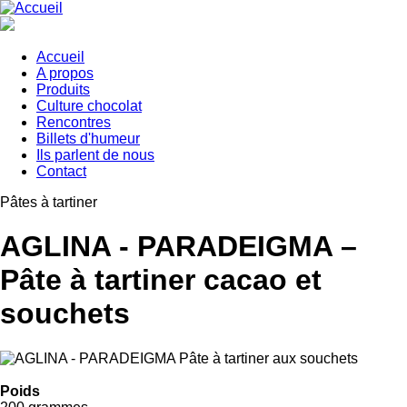
Aller
au
contenu
principal
Accueil
A propos
Main
Produits
navigation
Culture chocolat
Rencontres
Billets d'humeur
Ils parlent de nous
Contact
Pâtes à tartiner
AGLINA - PARADEIGMA –
Pâte à tartiner cacao et
souchets
Poids