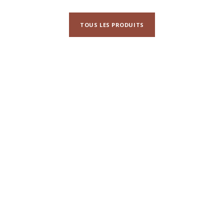
TOUS LES PRODUITS
N'hésitez pas à nous contacter pour
toute
demande d'information ou de