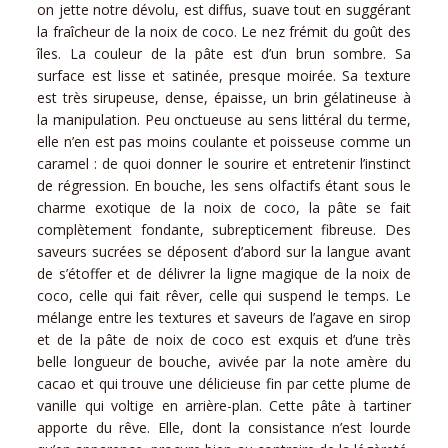
on jette notre dévolu, est diffus, suave tout en suggérant
la fraîcheur de la noix de coco. Le nez frémit du goût des
îles. La couleur de la pâte est d’un brun sombre. Sa
surface est lisse et satinée, presque moirée. Sa texture
est très sirupeuse, dense, épaisse, un brin gélatineuse à
la manipulation. Peu onctueuse au sens littéral du terme,
elle n’en est pas moins coulante et poisseuse comme un
caramel : de quoi donner le sourire et entretenir l’instinct
de régression. En bouche, les sens olfactifs étant sous le
charme exotique de la noix de coco, la pâte se fait
complètement fondante, subrepticement fibreuse. Des
saveurs sucrées se déposent d’abord sur la langue avant
de s’étoffer et de délivrer la ligne magique de la noix de
coco, celle qui fait rêver, celle qui suspend le temps. Le
mélange entre les textures et saveurs de l’agave en sirop
et de la pâte de noix de coco est exquis et d’une très
belle longueur de bouche, avivée par la note amère du
cacao et qui trouve une délicieuse fin par cette plume de
vanille qui voltige en arrière-plan. Cette pâte à tartiner
apporte du rêve. Elle, dont la consistance n’est lourde