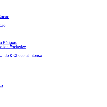
cao
 Périgord
nde & Chocolat Intense