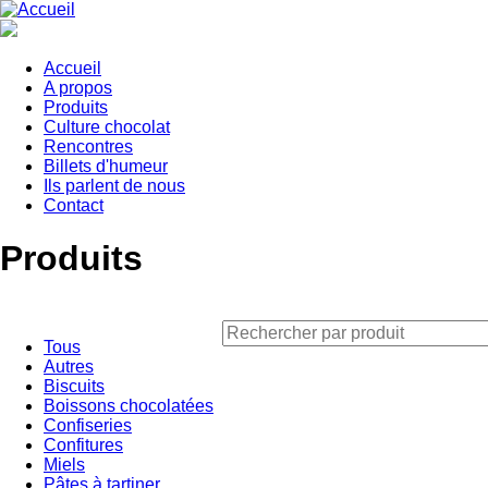
Aller
au
contenu
principal
Accueil
A propos
Main
Produits
navigation
Culture chocolat
Rencontres
Billets d'humeur
Ils parlent de nous
Contact
Produits
Tous
Autres
Biscuits
Boissons chocolatées
Confiseries
Confitures
Miels
Pâtes à tartiner