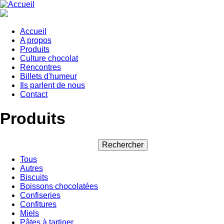
Aller
au
contenu
principal
Accueil
A propos
Main
Produits
navigation
Culture chocolat
Rencontres
Billets d'humeur
Ils parlent de nous
Contact
Produits
Tous
Autres
Biscuits
Boissons chocolatées
Confiseries
Confitures
Miels
Pâtes à tartiner