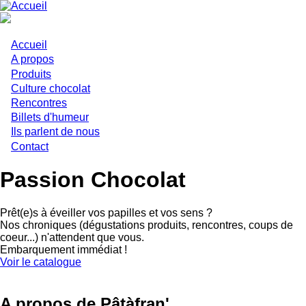
Aller
au
contenu
principal
Accueil
Main
A propos
Produits
navigation
Culture chocolat
Rencontres
Billets d'humeur
Ils parlent de nous
Contact
Passion Chocolat
Prêt(e)s à éveiller vos papilles et vos sens ?
Nos chroniques (dégustations produits, rencontres, coups de
coeur...) n'attendent que vous.
Embarquement immédiat !
Voir le catalogue
A propos de Pâtàfran'