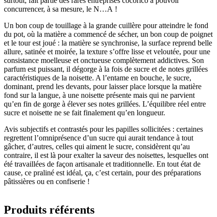
surtout, fait partie des rares entreprises cocorico à pouvoir
concurrencer, à sa mesure, le N…A !
Un bon coup de touillage à la grande cuillère pour atteindre le fond
du pot, où la matière a commencé de sécher, un bon coup de poignet
et le tour est joué : la matière se synchronise, la surface reprend belle
allure, satinée et moirée, la texture s’offre lisse et veloutée, pour une
consistance moelleuse et onctueuse complètement addictives. Son
parfum est puissant, il dégorge à la fois de sucre et de notes grillées
caractéristiques de la noisette. A l’entame en bouche, le sucre,
dominant, prend les devants, pour laisser place lorsque la matière
fond sur la langue, à une noisette présente mais qui ne parvient
qu’en fin de gorge à élever ses notes grillées. L’équilibre réel entre
sucre et noisette ne se fait finalement qu’en longueur.
Avis subjectifs et contrastés pour les papilles sollicitées : certaines
regrettent l’omniprésence d’un sucre qui aurait tendance à tout
gâcher, d’autres, celles qui aiment le sucre, considèrent qu’au
contraire, il est là pour exalter la saveur des noisettes, lesquelles ont
été travaillées de façon artisanale et traditionnelle. En tout état de
cause, ce praliné est idéal, ça, c’est certain, pour des préparations
pâtissières ou en confiserie !
Produits référents