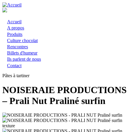
Aller
au
contenu
principal
Accueil
Main
A propos
Produits
navigation
Culture chocolat
Rencontres
Billets d'humeur
Ils parlent de nous
Contact
Pâtes à tartiner
NOISERAIE PRODUCTIONS
– Prali Nut Praliné surfin