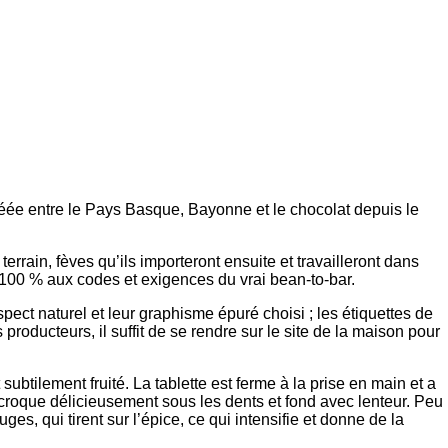
 créée entre le Pays Basque, Bayonne et le chocolat depuis le
errain, fèves qu’ils importeront ensuite et travailleront dans
 à 100 % aux codes et exigences du vrai bean-to-bar.
spect naturel et leur graphisme épuré choisi ; les étiquettes de
producteurs, il suffit de se rendre sur le site de la maison pour
ubtilement fruité. La tablette est ferme à la prise en main et a
 croque délicieusement sous les dents et fond avec lenteur. Peu
ges, qui tirent sur l’épice, ce qui intensifie et donne de la