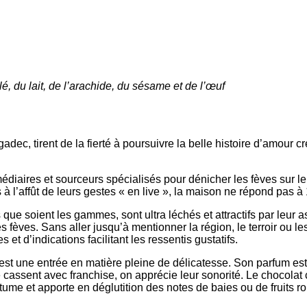
é, du lait, de l’arachide, du sésame et de l’œuf
adec, tirent de la fierté à poursuivre la belle histoire d’amour
diaires et sourceurs spécialisés pour dénicher les fèves sur le t
s à l’affût de leurs gestes « en live », la maison ne répond pas
 que soient les gammes, sont ultra léchés et attractifs par leur a
èves. Sans aller jusqu’à mentionner la région, le terroir ou les 
 et d’indications facilitant les ressentis gustatifs.
est une entrée en matière pleine de délicatesse. Son parfum est s
e cassent avec franchise, on apprécie leur sonorité. Le chocolat
rtume et apporte en déglutition des notes de baies ou de fruits rou