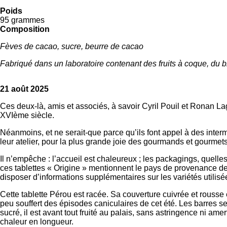
Poids
95 grammes
Composition
Fèves de cacao, sucre, beurre de cacao
Fabriqué dans un laboratoire contenant des fruits à coque, du bl
21 août 2025
Ces deux-là, amis et associés, à savoir Cyril Pouil et Ronan Lag
XVIème siècle.
Néanmoins, et ne serait-que parce qu’ils font appel à des intermé
leur atelier, pour la plus grande joie des gourmands et gourmet
Il n’empêche : l’accueil est chaleureux ; les packagings, quelles
ces tablettes « Origine » mentionnent le pays de provenance des f
disposer d’informations supplémentaires sur les variétés utilisées
Cette tablette Pérou est racée. Sa couverture cuivrée et rousse 
peu souffert des épisodes caniculaires de cet été. Les barres s
sucré, il est avant tout fruité au palais, sans astringence ni ame
chaleur en longueur.