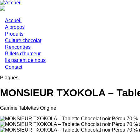
Aller
au
contenu
principal
Accueil
Main
A propos
Produits
navigation
Culture chocolat
Rencontres
Billets d'humeur
Ils parlent de nous
Contact
Plaques
MONSIEUR TXOKOLA – Tablett
Gamme Tablettes Origine