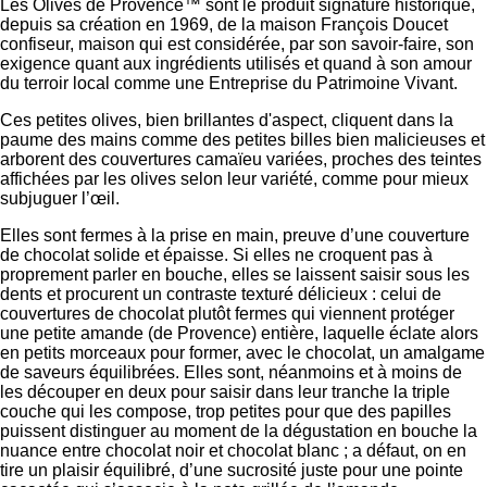
Les Olives de Provence™ sont le produit signature historique,
depuis sa création en 1969, de la maison François Doucet
confiseur, maison qui est considérée, par son savoir-faire, son
exigence quant aux ingrédients utilisés et quand à son amour
du terroir local comme une Entreprise du Patrimoine Vivant.
Ces petites olives, bien brillantes d'aspect, cliquent dans la
paume des mains comme des petites billes bien malicieuses et
arborent des couvertures camaïeu variées, proches des teintes
affichées par les olives selon leur variété, comme pour mieux
subjuguer l’œil.
Elles sont fermes à la prise en main, preuve d’une couverture
de chocolat solide et épaisse. Si elles ne croquent pas à
proprement parler en bouche, elles se laissent saisir sous les
dents et procurent un contraste texturé délicieux : celui de
couvertures de chocolat plutôt fermes qui viennent protéger
une petite amande (de Provence) entière, laquelle éclate alors
en petits morceaux pour former, avec le chocolat, un amalgame
de saveurs équilibrées. Elles sont, néanmoins et à moins de
les découper en deux pour saisir dans leur tranche la triple
couche qui les compose, trop petites pour que des papilles
puissent distinguer au moment de la dégustation en bouche la
nuance entre chocolat noir et chocolat blanc ; a défaut, on en
tire un plaisir équilibré, d’une sucrosité juste pour une pointe