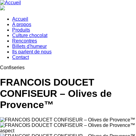
Aller
au
contenu
principal
Accueil
A propos
Main
Produits
navigation
Culture chocolat
Rencontres
Billets d'humeur
Ils parlent de nous
Contact
Confiseries
FRANCOIS DOUCET
CONFISEUR – Olives de
Provence™