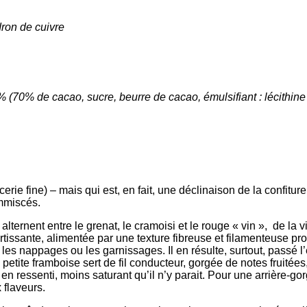
dron de cuivre
 (70% de cacao, sucre, beurre de cacao, émulsifiant : lécithin
cerie fine) – mais qui est, en fait, une déclinaison de la confitu
immiscés.
 alternent entre le grenat, le cramoisi et le rouge « vin », de la v
ertissante, alimentée par une texture fibreuse et filamenteuse 
es nappages ou les garnissages. Il en résulte, surtout, passé l’
tite framboise sert de fil conducteur, gorgée de notes fruitées,
n ressenti, moins saturant qu’il n’y parait. Pour une arrière-gor
 flaveurs.