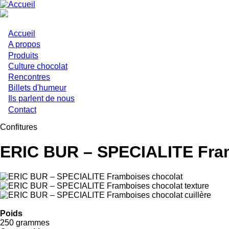
Aller
au
contenu
principal
Accueil
Main
A propos
Produits
navigation
Culture chocolat
Rencontres
Billets d'humeur
Ils parlent de nous
Contact
Confitures
ERIC BUR – SPECIALITE Fra
Poids
250 grammes