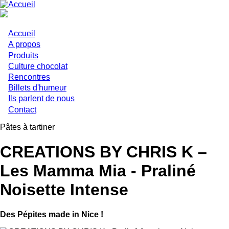
Aller
au
contenu
principal
Accueil
Main
A propos
Produits
navigation
Culture chocolat
Rencontres
Billets d'humeur
Ils parlent de nous
Contact
Pâtes à tartiner
CREATIONS BY CHRIS K –
Les Mamma Mia - Praliné
Noisette Intense
Des Pépites made in Nice !