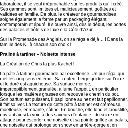
laboratoire, il se veut irréprochable sur les produits qu’il créé.
Ses gammes sont limitées et, malicieusement, goûtées et
validées en famille. De plus, le créateur de gourmandises
soigne également la forme par un packaging élégant,
contemporain et épuré. Il s’ouvre ainsi, dès le début, les portes
des palaces et hôtels de luxe e la Côte d’Azur.
Sur la Promenade des Anglais, on se régale déjà… ! Dans la
famille des K., à chacun son choix !
Praliné à tartiner – Noisette intense
La Création de Chris la plus Kachet !
La pâte à tartiner gourmande par excellence. Un pur régal qui
met les cinq sens en émoi. Sa couleur beige qui tire sur l’ocre
et le doré est aguicheuse. Sa surface moirée,
imperceptiblement granulée, allume l’appétit, en particulier
lorsque les matières grasses ont retrouvé le chemin du pot.
Son parfum est puissant, il papillonne au nez et fait papillonner,
il fait saliver. La texture de cette pâte à tartiner est crémeuse,
moelleuse, enrobante, câline. En bouche, elle fond et croustille,
ouvrant ainsi la voie à des saveurs d’enfance : du sucre en
attaque pour escorter une noisette et sa pointe grillée au palais,
une noisette qui prolonge son show en arrière-gorge et en