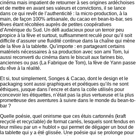
cinéma mais impatient de retourner à ses origines ardéchoises
et de mettre en avant ses valeurs et convictions, il se lance
dans ce qui revêt de l’authenticité : la micro-production, à la
main, de façon 100% artisanale, du cacao en bean-to-bar, ses
fèves étant récoltées auprès de petites coopératives
d’Amérique du Sud. Un défi audacieux pour un terroir peu
propice à la fève et surtout, suffisamment reculé pour qu’il soit
difficile d’assurer une fluidité continue dans la chaîne qui mène
de la fève à la tablette. Qu’importe : en partageant certains
matériels nécessaires à sa production avec son ami Tom, lui
aussi reconverti du cinéma dans le biscuit aux farines bio,
anciennes ou pas (La Fabrique de Tom), la fève de Yann passe
du rêve à la réalité.
Et si, tout simplement, Songes & Cacao, dont le design et le
packaging sont aussi graphiques et poétiques qu’ils ne sont
éthiques, jusque dans l’encre et dans la colle utilisés pour
concevoir les étiquettes, n’était pas la plus vertueuse et la plus
prometteuse des aventures à suivre dans le monde du bean-to-
bar ?
Quelle poésie, quel onirisme que ces étuis cartonnés (kraft
recyclé et recyclable) de format carrés, lesquels sont fendus en
leur milieu par un « hublot » qui permet de dégager un bout de
la tablette qui y a été glissée. Une poésie qui se prolonge pour