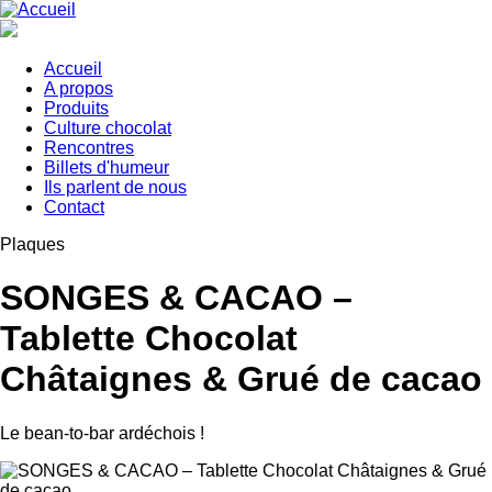
Aller
au
contenu
principal
Accueil
A propos
Main
Produits
navigation
Culture chocolat
Rencontres
Billets d'humeur
Ils parlent de nous
Contact
Plaques
SONGES & CACAO –
Tablette Chocolat
Châtaignes & Grué de cacao
Le bean-to-bar ardéchois !