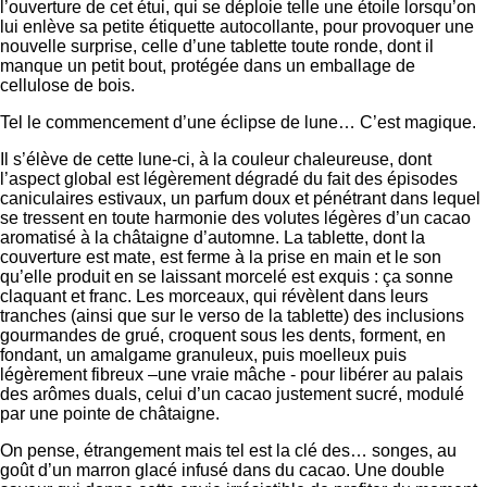
l’ouverture de cet étui, qui se déploie telle une étoile lorsqu’on
lui enlève sa petite étiquette autocollante, pour provoquer une
nouvelle surprise, celle d’une tablette toute ronde, dont il
manque un petit bout, protégée dans un emballage de
cellulose de bois.
Tel le commencement d’une éclipse de lune… C’est magique.
Il s’élève de cette lune-ci, à la couleur chaleureuse, dont
l’aspect global est légèrement dégradé du fait des épisodes
caniculaires estivaux, un parfum doux et pénétrant dans lequel
se tressent en toute harmonie des volutes légères d’un cacao
aromatisé à la châtaigne d’automne. La tablette, dont la
couverture est mate, est ferme à la prise en main et le son
qu’elle produit en se laissant morcelé est exquis : ça sonne
claquant et franc. Les morceaux, qui révèlent dans leurs
tranches (ainsi que sur le verso de la tablette) des inclusions
gourmandes de grué, croquent sous les dents, forment, en
fondant, un amalgame granuleux, puis moelleux puis
légèrement fibreux –une vraie mâche - pour libérer au palais
des arômes duals, celui d’un cacao justement sucré, modulé
par une pointe de châtaigne.
On pense, étrangement mais tel est la clé des… songes, au
goût d’un marron glacé infusé dans du cacao. Une double