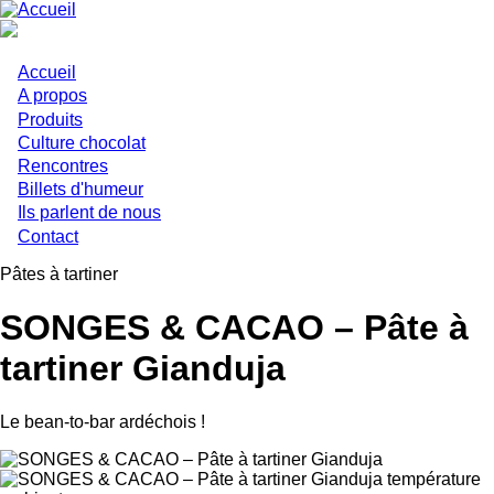
Aller
au
contenu
principal
Accueil
Main
A propos
Produits
navigation
Culture chocolat
Rencontres
Billets d'humeur
Ils parlent de nous
Contact
Pâtes à tartiner
SONGES & CACAO – Pâte à
tartiner Gianduja
Le bean-to-bar ardéchois !