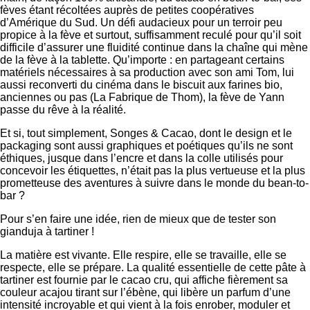
fèves étant récoltées auprès de petites coopératives
d’Amérique du Sud. Un défi audacieux pour un terroir peu
propice à la fève et surtout, suffisamment reculé pour qu’il soit
difficile d’assurer une fluidité continue dans la chaîne qui mène
de la fève à la tablette. Qu’importe : en partageant certains
matériels nécessaires à sa production avec son ami Tom, lui
aussi reconverti du cinéma dans le biscuit aux farines bio,
anciennes ou pas (La Fabrique de Thom), la fève de Yann
passe du rêve à la réalité.
Et si, tout simplement, Songes & Cacao, dont le design et le
packaging sont aussi graphiques et poétiques qu’ils ne sont
éthiques, jusque dans l’encre et dans la colle utilisés pour
concevoir les étiquettes, n’était pas la plus vertueuse et la plus
prometteuse des aventures à suivre dans le monde du bean-to-
bar ?
Pour s’en faire une idée, rien de mieux que de tester son
gianduja à tartiner !
La matière est vivante. Elle respire, elle se travaille, elle se
respecte, elle se prépare. La qualité essentielle de cette pâte à
tartiner est fournie par le cacao cru, qui affiche fièrement sa
couleur acajou tirant sur l’ébène, qui libère un parfum d’une
intensité incroyable et qui vient à la fois enrober, moduler et