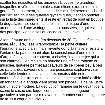
exalter les noisettes et les amandes broyées (le gianduja),
lesquelles révèlent une pointe caramélisée exquise en fin de
gorge. Curieusement, si le sucre de coco, délibérement choisi
par l’artisan pour ses qualités glycémiques, vient en premier
sur la liste des ingrédients, il reste en retrait de bout en bout de
la dégustation, se contentant de limiter le risque d’une
amertume ou d’une astringence trop poussées, ce qui est l’un
des principaux obstacles du cacao cru mal travaillé.
A température ambiante (en dessous de 20°C), la surface est
mate, régulière, lisse, irréprochable ; la petite cuillère
l’égratigne avec plaisir mais, vivante donc, la matière résiste à
l’entame, la pâte prenant alors la consistance d’une motte
d’argile à travailler au couteau, à ciseler, à sculpter (ce qui a
son charme). Il en résulte en bouche une mâche robuste et
musclée, laquelle permet aux saveurs de se libérer peu à peu
au palais, des saveurs d’une rare puissance explosive : sur
cette toile tendue de cacao cru reconnaissable entre mil,
naturel, à la fois frais en ressenti et d’une chaleur indéfectible
en fondant, le gianduja vient poser son pinceau, à peine lustré
par un sucre modéré. La déglutition ramène sur le devant de la
scène le cacao cru, lequel conduit ensuite la longueur
gustative à son paroxysme avant de retomber sur une signature
de fruits à coque malicieux.