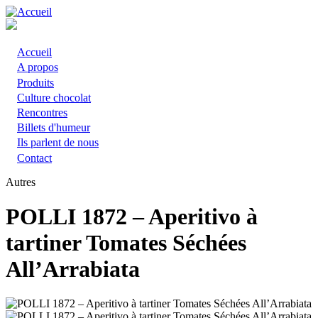
Aller
au
contenu
principal
Accueil
Main
A propos
Produits
navigation
Culture chocolat
Rencontres
Billets d'humeur
Ils parlent de nous
Contact
Autres
POLLI 1872 – Aperitivo à
tartiner Tomates Séchées
All’Arrabiata