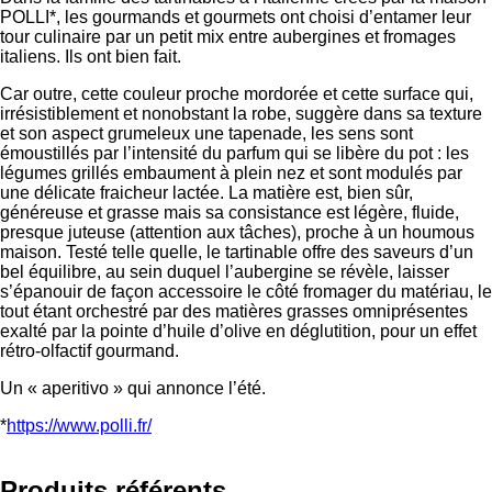
POLLI*, les gourmands et gourmets ont choisi d’entamer leur
tour culinaire par un petit mix entre aubergines et fromages
italiens. Ils ont bien fait.
Car outre, cette couleur proche mordorée et cette surface qui,
irrésistiblement et nonobstant la robe, suggère dans sa texture
et son aspect grumeleux une tapenade, les sens sont
émoustillés par l’intensité du parfum qui se libère du pot : les
légumes grillés embaument à plein nez et sont modulés par
une délicate fraicheur lactée. La matière est, bien sûr,
généreuse et grasse mais sa consistance est légère, fluide,
presque juteuse (attention aux tâches), proche à un houmous
maison. Testé telle quelle, le tartinable offre des saveurs d’un
bel équilibre, au sein duquel l’aubergine se révèle, laisser
s’épanouir de façon accessoire le côté fromager du matériau, le
tout étant orchestré par des matières grasses omniprésentes
exalté par la pointe d’huile d’olive en déglutition, pour un effet
rétro-olfactif gourmand.
Un « aperitivo » qui annonce l’été.
*
https://www.polli.fr/
Produits référents