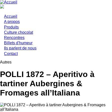
Aller
au
contenu
principal
Accueil
Main
A propos
Produits
navigation
Culture chocolat
Rencontres
Billets d'humeur
Ils parlent de nous
Contact
Autres
POLLI 1872 – Aperitivo à
tartiner Aubergines &
Fromages all’Italiana