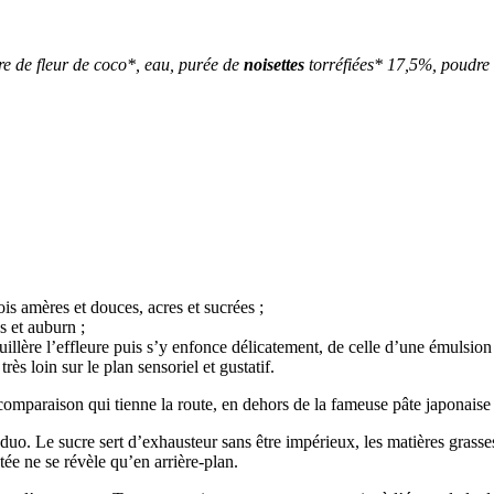
re de fleur de coco*, eau, purée de
noisettes
torréfiées* 17,5%, poudre
ois amères et douces, acres et sucrées ;
s et auburn ;
cuillère l’effleure puis s’y enfonce délicatement, de celle d’une émulsi
ès loin sur le plan sensoriel et gustatif.
de comparaison qui tienne la route, en dehors de la fameuse pâte japona
o. Le sucre sert d’exhausteur sans être impérieux, les matières grasses e
otée ne se révèle qu’en arrière-plan.