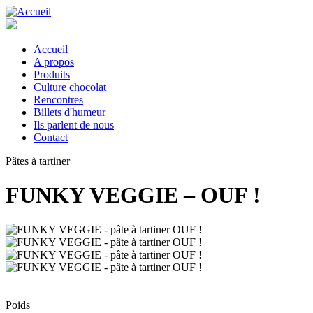
Aller
au
contenu
principal
Accueil
A propos
Main
Produits
navigation
Culture chocolat
Rencontres
Billets d'humeur
Ils parlent de nous
Contact
Pâtes à tartiner
FUNKY VEGGIE – OUF !
Poids