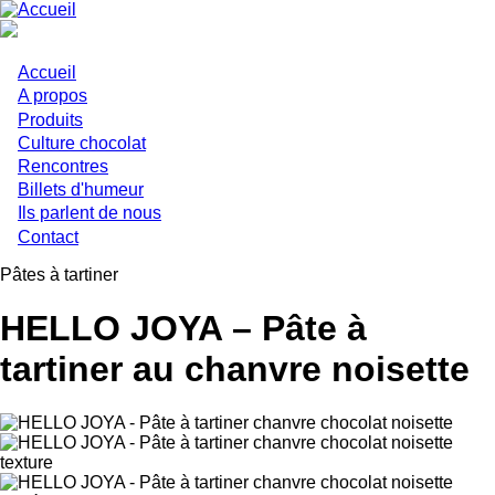
Aller
au
contenu
principal
Accueil
Main
A propos
Produits
navigation
Culture chocolat
Rencontres
Billets d'humeur
Ils parlent de nous
Contact
Pâtes à tartiner
HELLO JOYA – Pâte à
tartiner au chanvre noisette