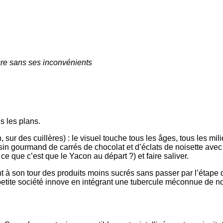
cre sans ses inconvénients
us les plans.
ur des cuillères) : le visuel touche tous les âges, tous les mil
n gourmand de carrés de chocolat et d’éclats de noisette avec de
it ce que c’est que le Yacon au départ ?) et faire saliver.
nt à son tour des produits moins sucrés sans passer par l’étape
etite société innove en intégrant une tubercule méconnue de nos 