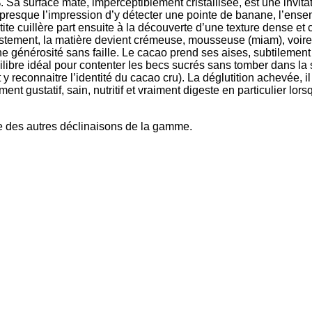
 Sa surface mate, imperceptiblement cristallisée, est une invitat
 presque l’impression d’y détecter une pointe de banane, l’ensem
ite cuillère part ensuite à la découverte d’une texture dense et
tement, la matière devient crémeuse, mousseuse (miam), voire f
générosité sans faille. Le cacao prend ses aises, subtilement po
ibre idéal pour contenter les becs sucrés sans tomber dans la sa
 reconnaitre l’identité du cacao cru). La déglutition achevée, il
ment gustatif, sain, nutritif et vraiment digeste en particulier lo
te des autres déclinaisons de la gamme.