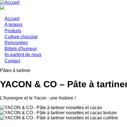
Aller
au
contenu
principal
Accueil
Main
A propos
Produits
navigation
Culture chocolat
Rencontres
Billets d'humeur
Ils parlent de nous
Contact
Pâtes à tartiner
YACON & CO – Pâte à tartiner
L’Auvergne et le Yacon : une histoire !