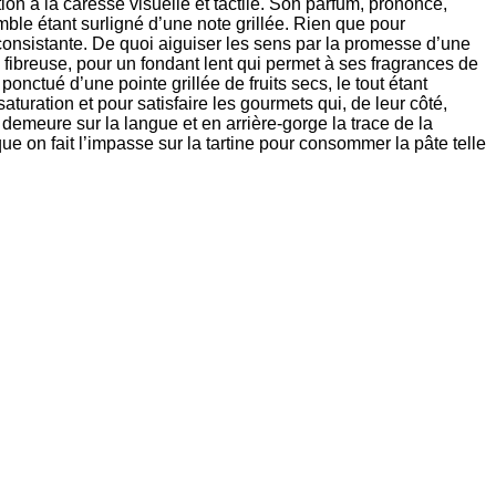
ion à la caresse visuelle et tactile. Son parfum, prononcé,
ble étant surligné d’une note grillée. Rien que pour
 consistante. De quoi aiguiser les sens par la promesse d’une
ibreuse, pour un fondant lent qui permet à ses fragrances de
nctué d’une pointe grillée de fruits secs, le tout étant
turation et pour satisfaire les gourmets qui, de leur côté,
 demeure sur la langue et en arrière-gorge la trace de la
rsque on fait l’impasse sur la tartine pour consommer la pâte telle