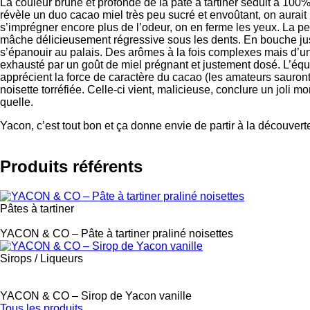
La couleur brune et profonde de la pâte à tartiner séduit à 100%.
révèle un duo cacao miel très peu sucré et envoûtant, on aurait
s’imprégner encore plus de l’odeur, on en ferme les yeux. La pet
mâche délicieusement régressive sous les dents. En bouche jus
s’épanouir au palais. Des arômes à la fois complexes mais d’une 
exhausté par un goût de miel prégnant et justement dosé. L’équil
apprécient la force de caractère du cacao (les amateurs sauront y
noisette torréfiée. Celle-ci vient, malicieuse, conclure un joli mo
quelle.
Yacon, c’est tout bon et ça donne envie de partir à la découver
Produits référents
Pâtes à tartiner
Label
YACON & CO – Pâte à tartiner praliné noisettes
Sirops / Liqueurs
Label
YACON & CO – Sirop de Yacon vanille
Tous les produits