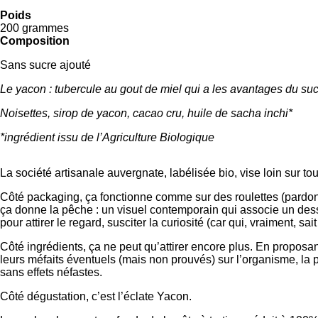
Poids
200 grammes
Composition
Sans sucre ajouté
Le yacon : tubercule au gout de miel qui a les avantages du su
Noisettes, sirop de yacon, cacao cru, huile de sacha inchi*
*ingrédient issu de l’Agriculture Biologique
La société artisanale auvergnate, labélisée bio, vise loin sur to
Côté packaging, ça fonctionne comme sur des roulettes (pardon, s
ça donne la pêche : un visuel contemporain qui associe un dessi
pour attirer le regard, susciter la curiosité (car qui, vraiment, sa
Côté ingrédients, ça ne peut qu’attirer encore plus. En proposa
leurs méfaits éventuels (mais non prouvés) sur l’organisme, la p
sans effets néfastes.
Côté dégustation, c’est l’éclate Yacon.