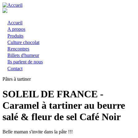
Aller
au
contenu
principal
Accueil
Main
A propos
Produits
navigation
Culture chocolat
Rencontres
Billets d'humeur
Ils parlent de nous
Contact
Pâtes à tartiner
SOLEIL DE FRANCE -
Caramel à tartiner au beurre
salé & fleur de sel Café Noir
Belle maman s'invite dans la pâte !!!