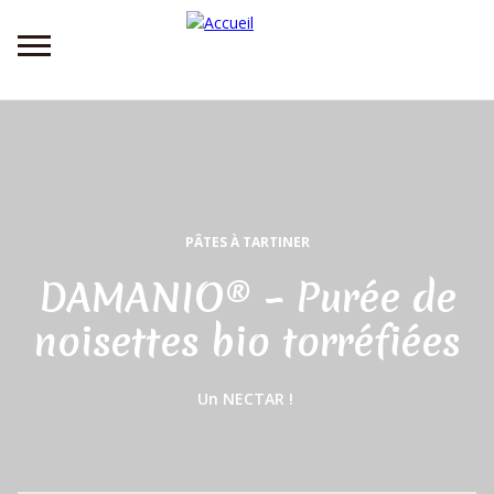
Aller
au
contenu
principal
PÂTES À TARTINER
DAMANIO® – Purée de
noisettes bio torréfiées
Un NECTAR !