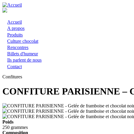
Aller
au
contenu
principal
Accueil
Main
A propos
Produits
navigation
Culture chocolat
Rencontres
Billets d'humeur
Ils parlent de nous
Contact
Confitures
CONFITURE PARISIENNE – Gelée
Poids
250 grammes
Composition