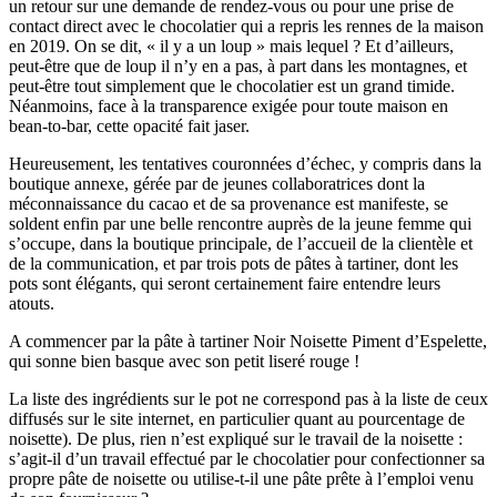
un retour sur une demande de rendez-vous ou pour une prise de
contact direct avec le chocolatier qui a repris les rennes de la maison
en 2019. On se dit, « il y a un loup » mais lequel ? Et d’ailleurs,
peut-être que de loup il n’y en a pas, à part dans les montagnes, et
peut-être tout simplement que le chocolatier est un grand timide.
Néanmoins, face à la transparence exigée pour toute maison en
bean-to-bar, cette opacité fait jaser.
Heureusement, les tentatives couronnées d’échec, y compris dans la
boutique annexe, gérée par de jeunes collaboratrices dont la
méconnaissance du cacao et de sa provenance est manifeste, se
soldent enfin par une belle rencontre auprès de la jeune femme qui
s’occupe, dans la boutique principale, de l’accueil de la clientèle et
de la communication, et par trois pots de pâtes à tartiner, dont les
pots sont élégants, qui seront certainement faire entendre leurs
atouts.
A commencer par la pâte à tartiner Noir Noisette Piment d’Espelette,
qui sonne bien basque avec son petit liseré rouge !
La liste des ingrédients sur le pot ne correspond pas à la liste de ceux
diffusés sur le site internet, en particulier quant au pourcentage de
noisette). De plus, rien n’est expliqué sur le travail de la noisette :
s’agit-il d’un travail effectué par le chocolatier pour confectionner sa
propre pâte de noisette ou utilise-t-il une pâte prête à l’emploi venu