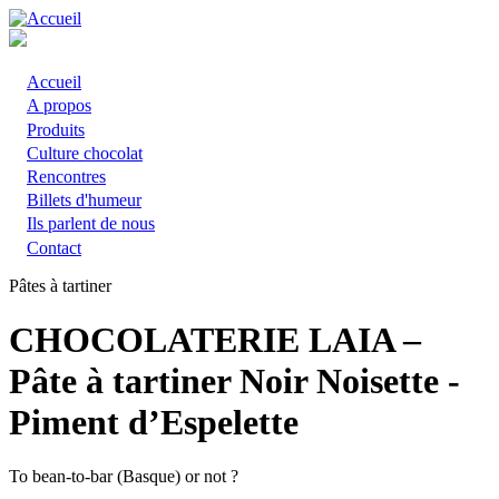
Aller
au
contenu
principal
Accueil
Main
A propos
Produits
navigation
Culture chocolat
Rencontres
Billets d'humeur
Ils parlent de nous
Contact
Pâtes à tartiner
CHOCOLATERIE LAIA –
Pâte à tartiner Noir Noisette -
Piment d’Espelette
To bean-to-bar (Basque) or not ?