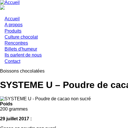
Aller
au
contenu
principal
Accueil
Main
A propos
Produits
navigation
Culture chocolat
Rencontres
Billets d'humeur
Ils parlent de nous
Contact
Boissons chocolatées
SYSTEME U – Poudre de cac
Poids
200 grammes
29 juillet 2017 :