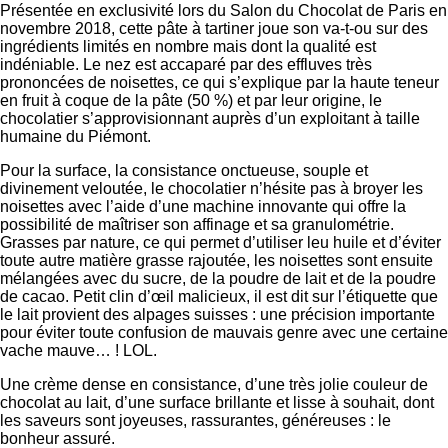
Présentée en exclusivité lors du Salon du Chocolat de Paris en
novembre 2018, cette pâte à tartiner joue son va-t-ou sur des
ingrédients limités en nombre mais dont la qualité est
indéniable. Le nez est accaparé par des effluves très
prononcées de noisettes, ce qui s’explique par la haute teneur
en fruit à coque de la pâte (50 %) et par leur origine, le
chocolatier s’approvisionnant auprès d’un exploitant à taille
humaine du Piémont.
Pour la surface, la consistance onctueuse, souple et
divinement veloutée, le chocolatier n’hésite pas à broyer les
noisettes avec l’aide d’une machine innovante qui offre la
possibilité de maîtriser son affinage et sa granulométrie.
Grasses par nature, ce qui permet d’utiliser leu huile et d’éviter
toute autre matière grasse rajoutée, les noisettes sont ensuite
mélangées avec du sucre, de la poudre de lait et de la poudre
de cacao. Petit clin d’œil malicieux, il est dit sur l’étiquette que
le lait provient des alpages suisses : une précision importante
pour éviter toute confusion de mauvais genre avec une certaine
vache mauve… ! LOL.
Une crème dense en consistance, d’une très jolie couleur de
chocolat au lait, d’une surface brillante et lisse à souhait, dont
les saveurs sont joyeuses, rassurantes, généreuses : le
bonheur assuré.