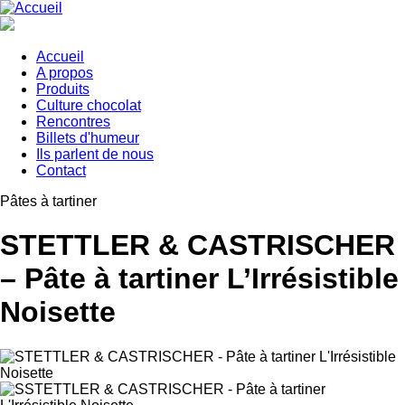
Aller
au
contenu
principal
Accueil
A propos
Main
Produits
navigation
Culture chocolat
Rencontres
Billets d'humeur
Ils parlent de nous
Contact
Pâtes à tartiner
STETTLER & CASTRISCHER
– Pâte à tartiner L’Irrésistible
Noisette