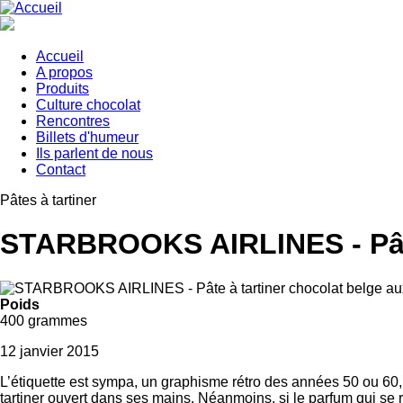
Aller
au
contenu
principal
Accueil
A propos
Main
Produits
navigation
Culture chocolat
Rencontres
Billets d'humeur
Ils parlent de nous
Contact
Pâtes à tartiner
STARBROOKS AIRLINES - Pâte 
Poids
400 grammes
12 janvier 2015
L’étiquette est sympa, un graphisme rétro des années 50 ou 60, 
tartiner ouvert dans ses mains. Néanmoins, si le parfum qui se