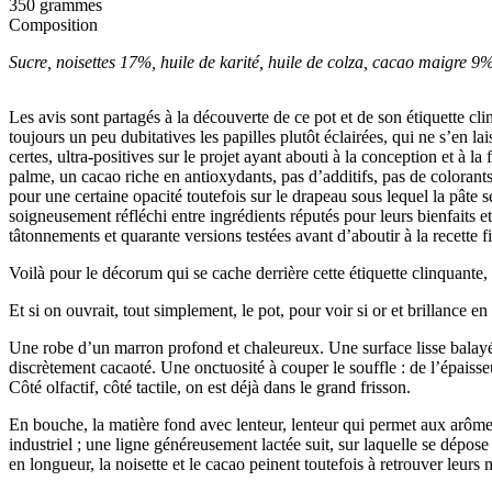
350 grammes
Composition
Sucre, noisettes 17%, huile de karité, huile de colza, cacao maigre 9%
Les avis sont partagés à la découverte de ce pot et de son étiquette cl
toujours un peu dubitatives les papilles plutôt éclairées, qui ne s’en l
certes, ultra-positives sur le projet ayant abouti à la conception et à l
palme, un cacao riche en antioxydants, pas d’additifs, pas de colorants, 
pour une certaine opacité toutefois sur le drapeau sous lequel la pât
soigneusement réfléchi entre ingrédients réputés pour leurs bienfaits 
tâtonnements et quarante versions testées avant d’aboutir à la recette f
Voilà pour le décorum qui se cache derrière cette étiquette clinquante,
Et si on ouvrait, tout simplement, le pot, pour voir si or et brillance e
Une robe d’un marron profond et chaleureux. Une surface lisse balayée 
discrètement cacaoté. Une onctuosité à couper le souffle : de l’épaisseur
Côté olfactif, côté tactile, on est déjà dans le grand frisson.
En bouche, la matière fond avec lenteur, lenteur qui permet aux arômes 
industriel ; une ligne généreusement lactée suit, sur laquelle se dépos
en longueur, la noisette et le cacao peinent toutefois à retrouver leurs 