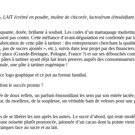
, LAIT écrémé en poudre, inuline de chicorée, lactosérum (émulsifiant de
inquante, dorée, brillante à souhait. Les codes d’un matraquage marketin
aissent pas conter. Cette méfiance d’avant-dégustation est confirmée par l
a fabrication de cette pâte à tartiner : des entrepreneurs cherchant la qua
pas de sucres ajoutés », etc.), suivis dans leur projet par des financiers
e se place (Grande-Bretagne, Pologne, France ?) et sur ses débouchés c
et pâtes à tartiner ayant déjà fait leurs preuves auprès des consommateu
inale, une pâte à tartiner eugénique !
 ce logo graphique et ce pot au format familial.
n font le succès promis ?
de doux reflets, un parfum émoustillant les sens par son entrée lactée, 
, du moelleux, de la souplesse, un véritable bain de velours pour une petit
de se libérer les uns après les autres. Le sucre d’abord, qui reste modé
e une noisette plutôt prononcée, jalonnée d’un cacao dont la pointe vient
marques face au sucre et au lait.