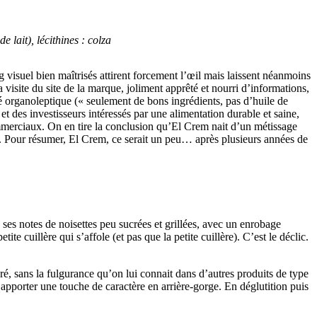
 lait), lécithines : colza
g visuel bien maîtrisés attirent forcement l’œil mais laissent néanmoins
a visite du site de la marque, joliment apprêté et nourri d’informations,
lité organoleptique (« seulement de bons ingrédients, pas d’huile de
 et des investisseurs intéressés par une alimentation durable et saine,
ommerciaux. On en tire la conclusion qu’El Crem nait d’un métissage
rs. Pour résumer, El Crem, ce serait un peu… après plusieurs années de
ses notes de noisettes peu sucrées et grillées, avec un enrobage
e cuillère qui s’affole (et pas que la petite cuillère). C’est le déclic.
ré, sans la fulgurance qu’on lui connait dans d’autres produits de type
 apporter une touche de caractère en arrière-gorge. En déglutition puis