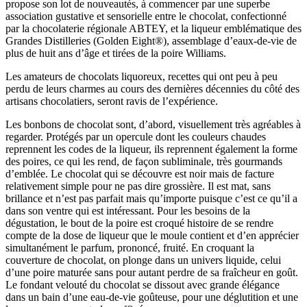
propose son lot de nouveautés, à commencer par une superbe
association gustative et sensorielle entre le chocolat, confectionné
par la chocolaterie régionale ABTEY, et la liqueur emblématique des
Grandes Distilleries (Golden Eight®), assemblage d’eaux-de-vie de
plus de huit ans d’âge et tirées de la poire Williams.
Les amateurs de chocolats liquoreux, recettes qui ont peu à peu
perdu de leurs charmes au cours des dernières décennies du côté des
artisans chocolatiers, seront ravis de l’expérience.
Les bonbons de chocolat sont, d’abord, visuellement très agréables à
regarder. Protégés par un opercule dont les couleurs chaudes
reprennent les codes de la liqueur, ils reprennent également la forme
des poires, ce qui les rend, de façon subliminale, très gourmands
d’emblée. Le chocolat qui se découvre est noir mais de facture
relativement simple pour ne pas dire grossière. Il est mat, sans
brillance et n’est pas parfait mais qu’importe puisque c’est ce qu’il a
dans son ventre qui est intéressant. Pour les besoins de la
dégustation, le bout de la poire est croqué histoire de se rendre
compte de la dose de liqueur que le moule contient et d’en apprécier
simultanément le parfum, prononcé, fruité. En croquant la
couverture de chocolat, on plonge dans un univers liquide, celui
d’une poire maturée sans pour autant perdre de sa fraîcheur en goût.
Le fondant velouté du chocolat se dissout avec grande élégance
dans un bain d’une eau-de-vie goûteuse, pour une déglutition et une