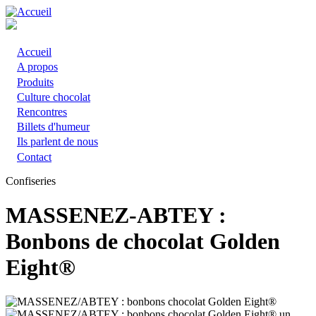
Aller
au
contenu
principal
Accueil
Main
A propos
Produits
navigation
Culture chocolat
Rencontres
Billets d'humeur
Ils parlent de nous
Contact
Confiseries
MASSENEZ-ABTEY :
Bonbons de chocolat Golden
Eight®