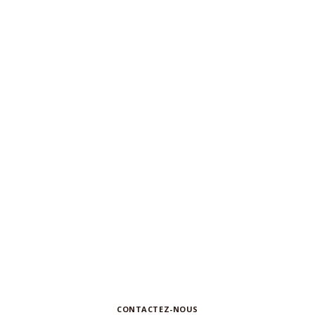
N'hésitez pas à nous contacter pour
toute
demande d'information ou de
collaboration
CONTACTEZ-NOUS