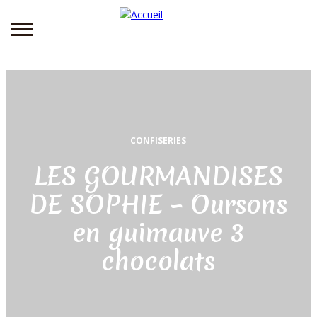
Aller
au
contenu
principal
CONFISERIES
LES GOURMANDISES
DE SOPHIE – Oursons
en guimauve 3
chocolats