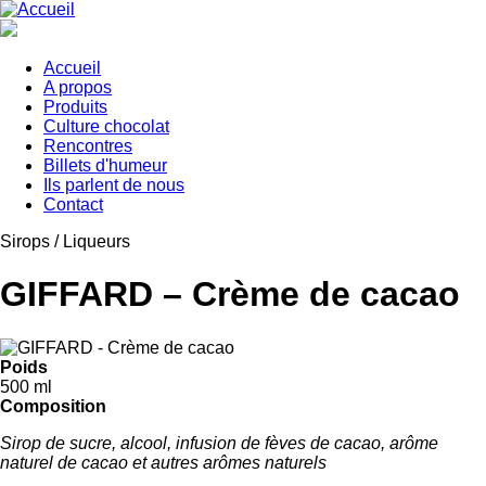
Aller
au
contenu
principal
Accueil
A propos
Main
Produits
navigation
Culture chocolat
Rencontres
Billets d'humeur
Ils parlent de nous
Contact
Sirops / Liqueurs
GIFFARD – Crème de cacao
Poids
500 ml
Composition
Sirop de sucre, alcool, infusion de fèves de cacao, arôme
naturel de cacao et autres arômes naturels