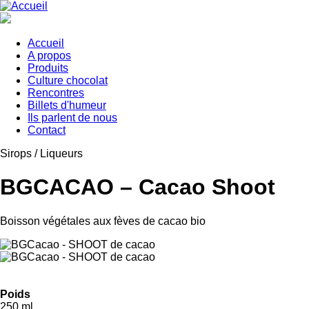
Aller
au
contenu
principal
Accueil
A propos
Main
Produits
navigation
Culture chocolat
Rencontres
Billets d'humeur
Ils parlent de nous
Contact
Sirops / Liqueurs
BGCACAO – Cacao Shoot
Boisson végétales aux fèves de cacao bio
Poids
250 ml