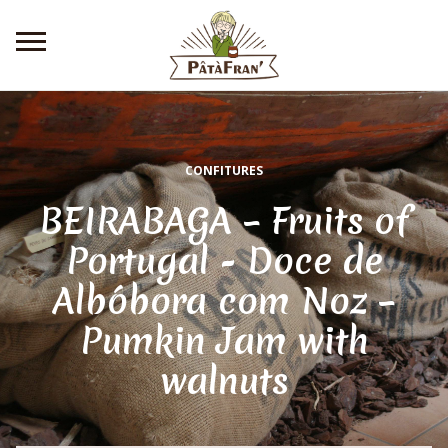
Aller
au
contenu
principal
CONFITURES
BEIRABAGA – Fruits of
Portugal - Doce de
Albóbora com Noz –
Pumkin Jam with
walnuts