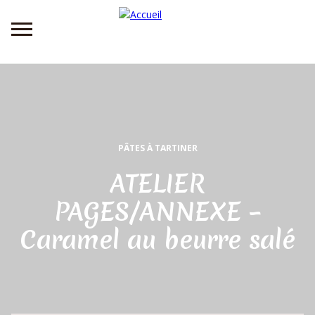
Aller
au
contenu
principal
PÂTES À TARTINER
ATELIER
PAGES/ANNEXE –
Caramel au beurre salé