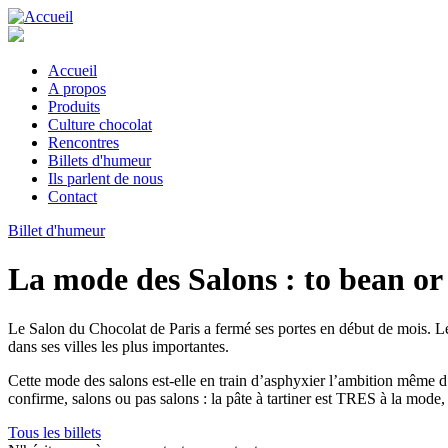
Aller
au
contenu
principal
Accueil
A propos
Main
Produits
navigation
Culture chocolat
Rencontres
Billets d'humeur
Ils parlent de nous
Contact
Billet d'humeur
La mode des Salons : to bean or
Le Salon du Chocolat de Paris a fermé ses portes en début de mois. Le
dans ses villes les plus importantes.
Cette mode des salons est-elle en train d’asphyxier l’ambition même d’u
confirme, salons ou pas salons : la pâte à tartiner est TRES à la mo
Tous les billets