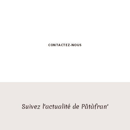
N'hésitez pas à nous contacter pour toute
demande d'information ou de collaboration
CONTACTEZ-NOUS
Suivez l'actualité de Pâtàfran'