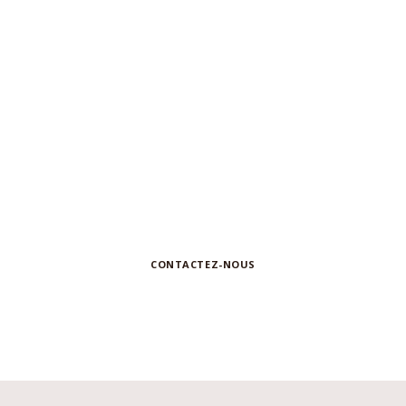
N'hésitez pas à nous contacter pour
toute
demande d'information ou de
collaboration
CONTACTEZ-NOUS