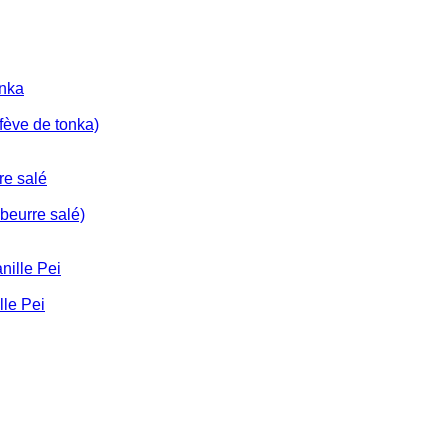
ève de tonka)
eurre salé)
le Pei