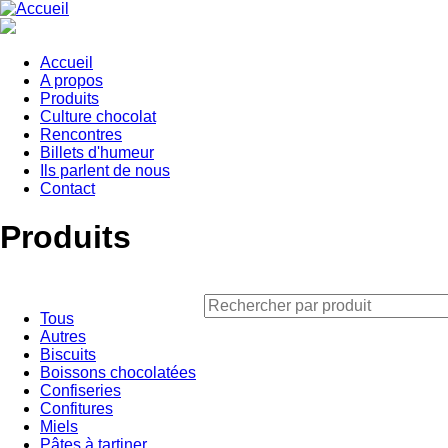
Aller
au
contenu
principal
Accueil
A propos
Main
Produits
navigation
Culture chocolat
Rencontres
Billets d'humeur
Ils parlent de nous
Contact
Produits
Tous
Autres
Biscuits
Boissons chocolatées
Confiseries
Confitures
Miels
Pâtes à tartiner