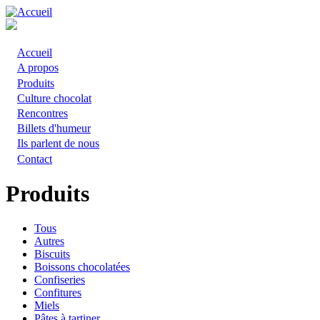
Aller
au
contenu
principal
Accueil
Main
A propos
Produits
navigation
Culture chocolat
Rencontres
Billets d'humeur
Ils parlent de nous
Contact
Produits
Tous
Autres
Biscuits
Boissons chocolatées
Confiseries
Confitures
Miels
Pâtes à tartiner