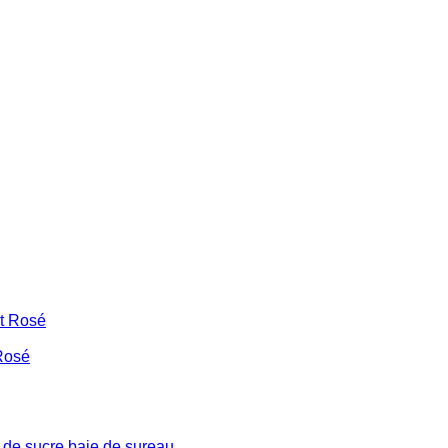
Rosé
de sucre baie de sureau