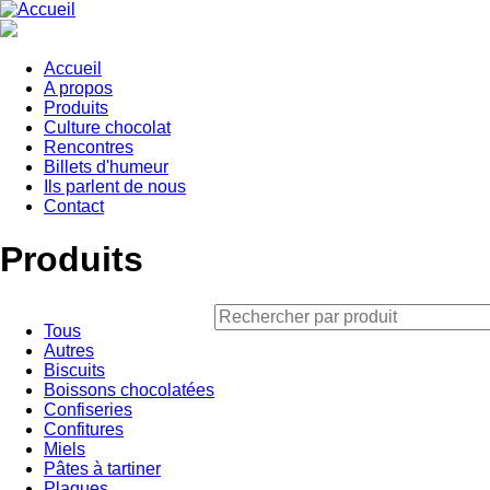
Aller
au
contenu
principal
Accueil
A propos
Main
Produits
navigation
Culture chocolat
Rencontres
Billets d'humeur
Ils parlent de nous
Contact
Produits
Tous
Autres
Biscuits
Boissons chocolatées
Confiseries
Confitures
Miels
Pâtes à tartiner
Plaques