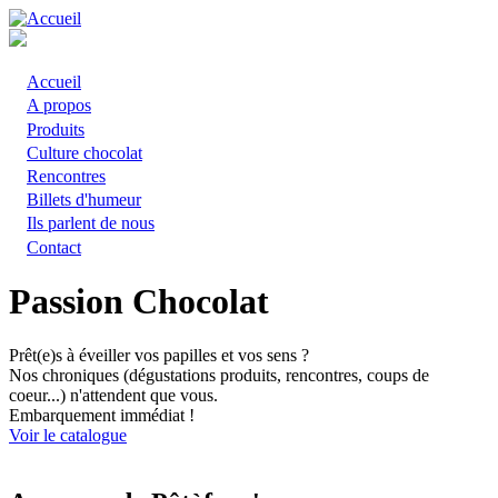
Aller
au
contenu
principal
Accueil
Main
A propos
Produits
navigation
Culture chocolat
Rencontres
Billets d'humeur
Ils parlent de nous
Contact
Passion Chocolat
Prêt(e)s à éveiller vos papilles et vos sens ?
Nos chroniques (dégustations produits, rencontres, coups de
coeur...) n'attendent que vous.
Embarquement immédiat !
Voir le catalogue